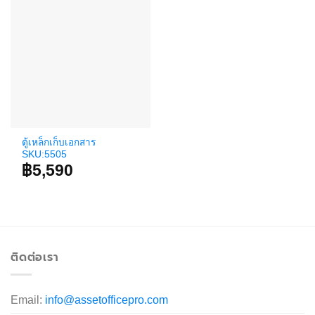
ตู้เหล็กเก็บเอกสาร
SKU:5505
฿
5,590
ติดต่อเรา
Email:
info@assetofficepro.com