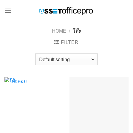
Skip
to
content
HOME
/
โต๊ะ
FILTER