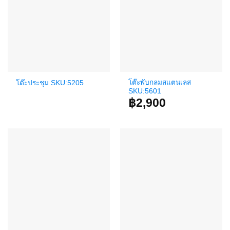
โต๊ะพับกลมสแตนเลส
โต๊ะประชุม SKU:5205
SKU:5601
฿
2,900