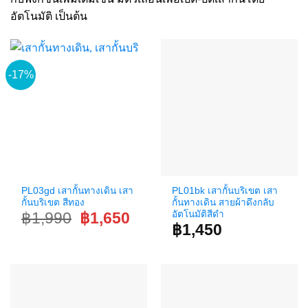
อัตโนมัติ เป็นต้น
-17%
PL03gd เสากั้นทางเดิน เสา
PL01bk เสากั้นบริเขต เสา
กั้นบริเขต สีทอง
กั้นทางเดิน สายผ้าดึงกลับ
Original
Current
อัตโนมัติสีดำ
฿
1,990
฿
1,650
price
price
฿
1,450
was:
is:
฿1,990.
฿1,650.