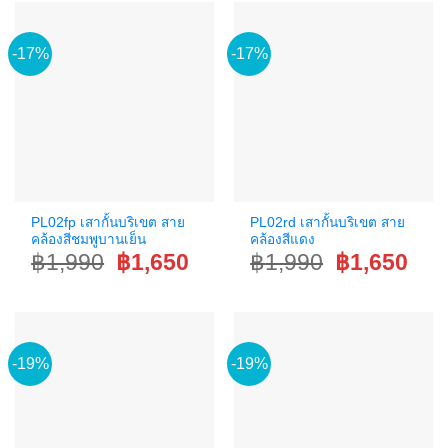
-17%
-17%
PL02fp เสากั้นบริเขต สาย
PL02rd เสากั้นบริเขต สาย
คล้องสีชมพูบานเย็น
คล้องสีแดง
Original
Current
Original
Curr
฿
1,990
฿
1,650
฿
1,990
฿
1,650
price
price
price
price
was:
is:
was:
is:
฿1,990.
฿1,650.
฿1,990.
฿1,6
-19%
-19%