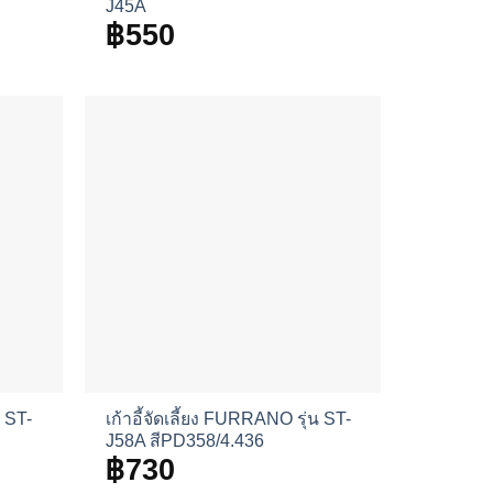
J45A
฿
550
น ST-
เก้าอี้จัดเลี้ยง FURRANO รุ่น ST-
J58A สีPD358/4.436
฿
730