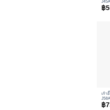
J45
฿
5
เก้าอ
J58
฿
7