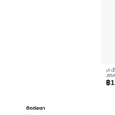
เก้าอ
J95
฿
1
ติดต่อเรา