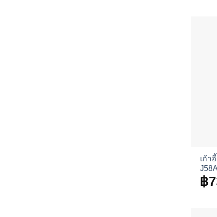
เก้าอ
J58A
฿
7