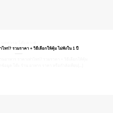
บทความ โต๊ะคาเฟ่
หร่? รวมราคา + วิธีเลือกให้คุ้ม ไม่พังใน 1 ปี
ร้านอาหาร ราคาเท่าไหร่? รวมราคา + วิธีเลือกให้คุ้ม
าข้อมูล โต๊ะ ร้าน อาหาร ราคา หรือกำลังเทียบ[...]
CONTINUE READING
→