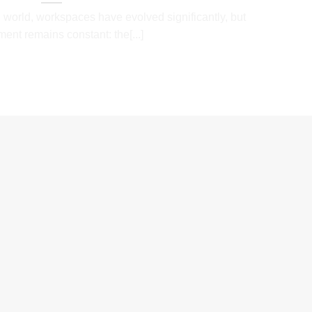
d world, workspaces have evolved significantly, but
ent remains constant: the[...]
CONTINUE READING
→