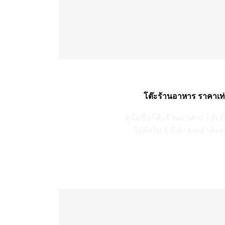
โต๊ะร้านอาหาร ราคาเท่าไ
คู่มือซื้อโต๊ะร้านอาหาร โต๊ะ
ไม่พังใน 1 ปี ถ้าคุณกำลังห