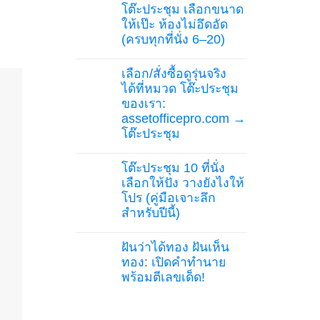
Comments
แบบ
ไม่
โต๊ะประชุม เลือกขนาด
on
ไหน
พัง
โต๊ะ
ให้เป๊ะ ห้องไม่อึดอัด
ดี?
ใน
ผู้
คู่มือ
1
(ครบทุกที่นั่ง 6–20)
บริหาร:
สำหรับ
ปี
“ตำแหน่ง
No
ร้าน
มังกร”
Comments
ค้า
คือ
เลือก/สั่งซื้อดูรุ่นจริง
on
ออฟฟิศ
อะไร
โต๊ะ
และ
ได้ที่หมวด โต๊ะประชุม
วาง
ประชุม
งาน
ยัง
ของเรา:
เลือก
อีเวนต์
ไง
ขนาด
assetofficepro.com →
ให้
ให้
ทีม
โต๊ะประชุม
เป๊ะ
เชื่อ
ห้อง
No
มั่น
ไม่
Comments
อึดอัด
โต๊ะประชุม 10 ที่นั่ง
on
(ครบ
เลือก/
เลือกให้ปัง วางยังไงให้
ทุก
สั่ง
ที่
โปร (คู่มือเจาะลึก
ซื้อ
นั่ง
ดู
สำหรับปีนี้)
6–
รุ่น
20)
จริง
No
ได้ที่
Comments
ฝันว่าได้ทอง ฝันเห็น
on
หมวด
โต๊ะ
โต๊ะ
ทอง: เปิดคำทำนาย
ประชุม
ประชุม
พร้อมตีเลขเด็ด!
10
ของ
ที่
เรา:
No
นั่ง
assetofficepro.com
Comments
เลือก
→
on
ให้
โต๊ะ