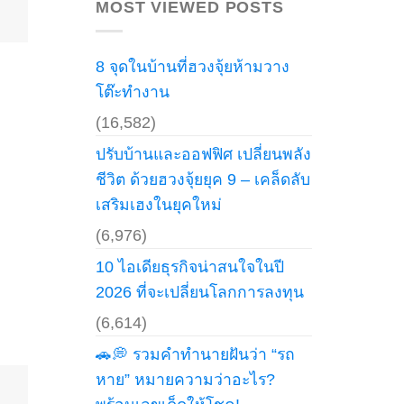
ฝัน
MOST VIEWED POSTS
ปัง
ประชุม
ว่า
วาง
ได้
ยัง
ทอง
ไง
ฝัน
ให้
8 จุดในบ้านที่ฮวงจุ้ยห้ามวาง
เห็น
โปร
ทอง:
(คู่มือ
โต๊ะทำงาน
เปิด
เจาะ
คำ
ลึก
ทำนาย
(16,582)
สำหรับ
พร้อม
ปี
ตี
นี้)
ปรับบ้านและออฟฟิศ เปลี่ยนพลัง
เลข
เด็ด!
ชีวิต ด้วยฮวงจุ้ยยุค 9 – เคล็ดลับ
เสริมเฮงในยุคใหม่
(6,976)
10 ไอเดียธุรกิจน่าสนใจในปี
2026 ที่จะเปลี่ยนโลกการลงทุน
(6,614)
🚗💭 รวมคำทำนายฝันว่า “รถ
หาย” หมายความว่าอะไร?